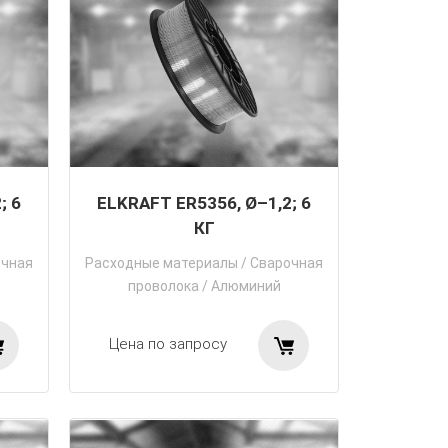
; 6
ELKRAFT ER5356, Ø–1,2; 6
КГ
очная
Расходные материалы
/
Сварочная
проволока
/
Алюминий
Цена по запросу