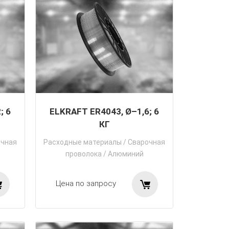
; 6
ELKRAFT ER4043, Ø–1,6; 6
КГ
очная
Расходные материалы
/
Сварочная
проволока
/
Алюминий
Цена по запросу