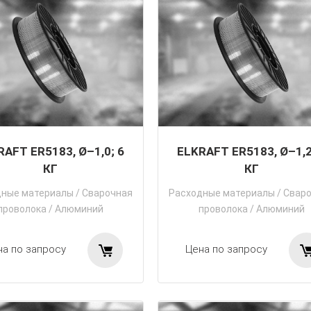
RAFT ER5183, Ø–1,0; 6
ELKRAFT ER5183, Ø–1,2
КГ
КГ
дные материалы
/
Сварочная
Расходные материалы
/
Свар
проволока
/
Алюминий
проволока
/
Алюминий
на по запросу
Цена по запросу