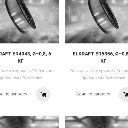
RAFT ER4043, Ø–0,8; 6
ELKRAFT ER5356, Ø–0,8
КГ
КГ
дные материалы
/
Сварочная
Расходные материалы
/
Свар
проволока
/
Алюминий
проволока
/
Алюминий
на по запросу
Цена по запросу