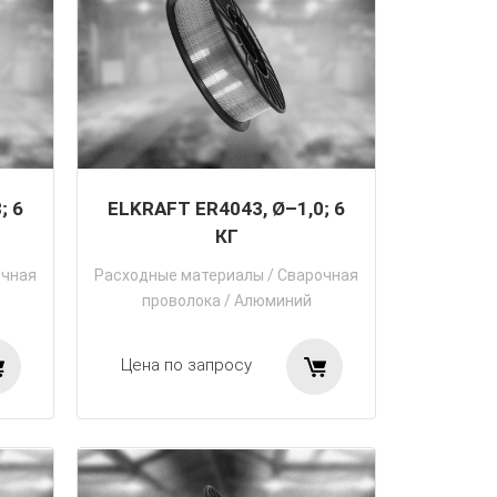
; 6
ELKRAFT ER4043, Ø–1,0; 6
КГ
очная
Расходные материалы
/
Сварочная
проволока
/
Алюминий
Цена по запросу