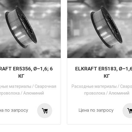
RAFT ER5356, Ø–1,6; 6
ELKRAFT ER5183, Ø–1,6
КГ
КГ
дные материалы
/
Сварочная
Расходные материалы
/
Свар
проволока
/
Алюминий
проволока
/
Алюминий
на по запросу
Цена по запросу