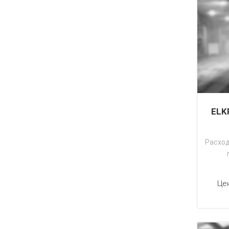
ELK
Расхо
Це