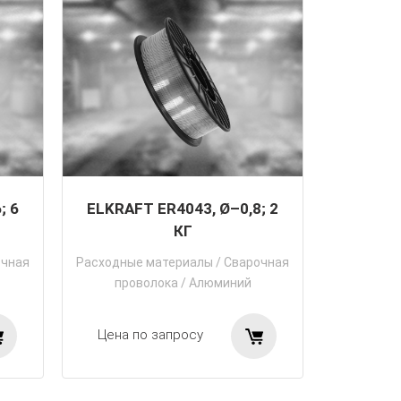
; 6
ELKRAFT ER4043, Ø–0,8; 2
КГ
очная
Расходные материалы
/
Сварочная
проволока
/
Алюминий
Цена по запросу