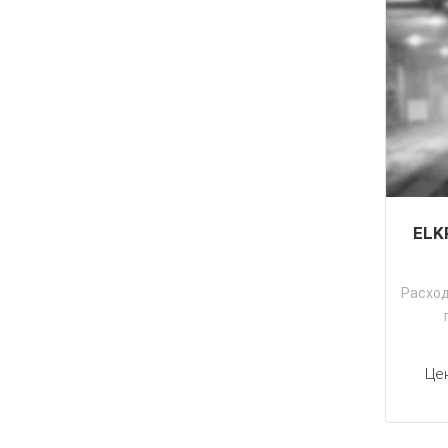
ELK
Расхо
Це