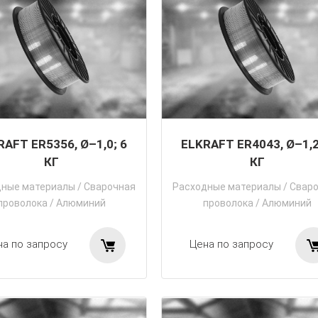
RAFT ER5356, Ø–1,0; 6
ELKRAFT ER4043, Ø–1,2
КГ
КГ
дные материалы
/
Сварочная
Расходные материалы
/
Свар
проволока
/
Алюминий
проволока
/
Алюминий
на по запросу
Цена по запросу