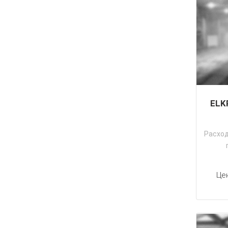
ELK
Расхо
Це